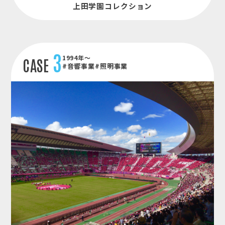
上田学園コレクション
3
1994年～
CASE
#音響事業
#照明事業