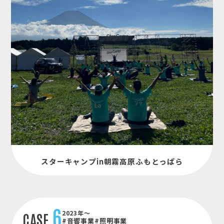
スターキャンプin朝霧高原ふもとっぱら
6
2023年～
CASE
#音響事業
#照明事業