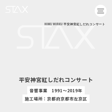
HOME
WORKS
平安神宮紅しだれコンサート
WORKS
HOME
SERVICE
FLOW
WORKS
COMPANY
RECRUIT
CONTACT
資料を印刷
平安神宮紅しだれコンサート
音響事業
1991～2019年
施工場所：京都府京都市左京区