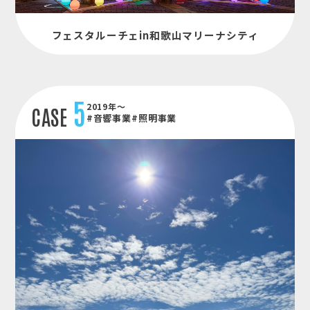
フェスタルーチェin和歌山マリーナシティ
5
2019年～
CASE
#音響事業
#照明事業